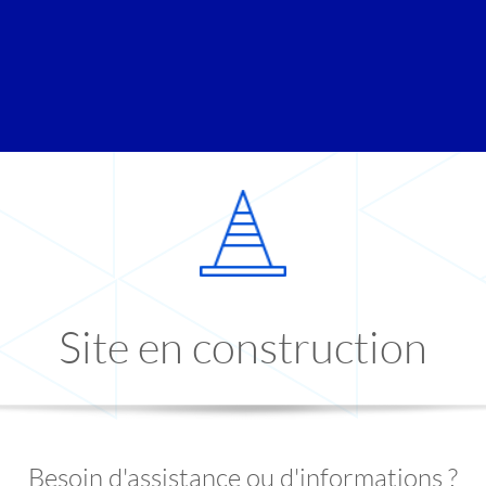
Site en construction
Besoin d'assistance ou d'informations ?