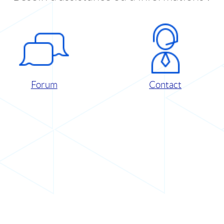
Forum
Contact