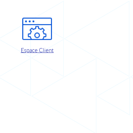
Espace Client